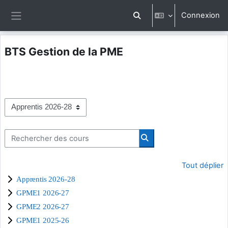
Passer au contenu principal
Connexion
Activer/désactiver la saisi
Panneau latéral
BTS Gestion de la PME
Catégories de cours
Rechercher des cours
Rechercher des cours
Tout déplier
Apprentis 2026-28
GPME1 2026-27
GPME2 2026-27
GPME1 2025-26